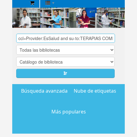
Biblioteca
Central
EsSalud
Ir
Búsqueda avanzada
Nube de etiquetas
Más populares