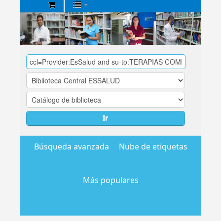
Biblioteca
Central
EsSalud
Ir
Búsqueda avanzada
Nube de etiquetas
Más populares