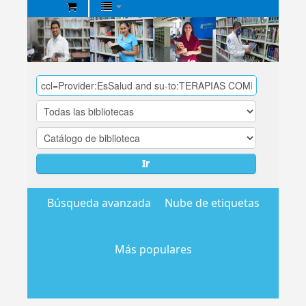
Biblioteca
Central
EsSalud
Ir
Búsqueda avanzada
Nube de etiquetas
Más populares