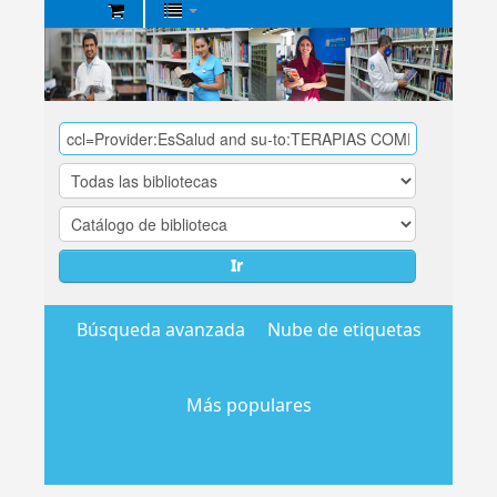
Biblioteca
Central
EsSalud
Ir
Búsqueda avanzada
Nube de etiquetas
Más populares