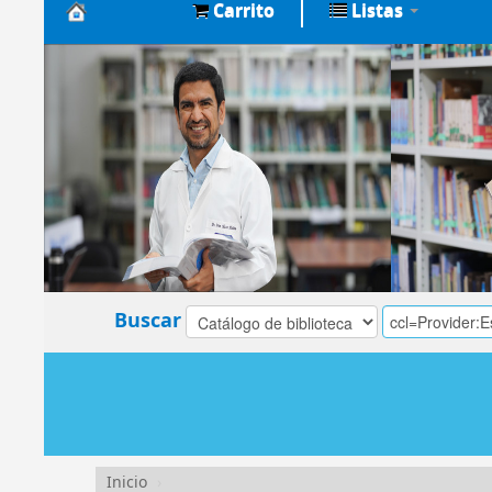
Carrito
Listas
Biblioteca
Central
EsSalud
Buscar
Inicio
›