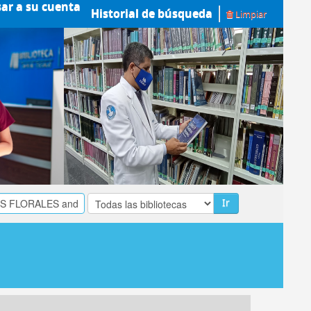
sar a su cuenta
Historial de búsqueda
Limpiar
Ir