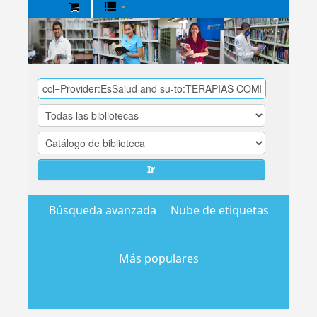
Biblioteca
Central
EsSalud
Ir
Búsqueda avanzada
Nube de etiquetas
Más populares