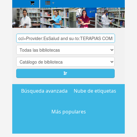
Biblioteca
Central
EsSalud
Ir
Búsqueda avanzada
Nube de etiquetas
Más populares