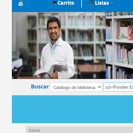
Carrito
Listas
Biblioteca
Central
EsSalud
Buscar
Inicio
›