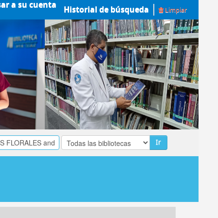
sar a su cuenta
Historial de búsqueda
Limpiar
Ir