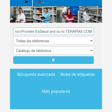
Biblioteca
Central
EsSalud
Ir
Búsqueda avanzada
Nube de etiquetas
Más populares