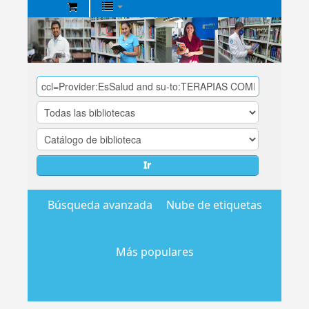
Biblioteca
Central
EsSalud
Ir
Búsqueda avanzada
Nube de etiquetas
Más populares