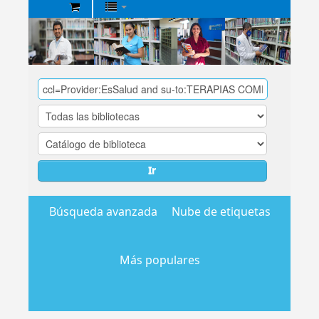
Biblioteca
Central
EsSalud
Ir
Búsqueda avanzada
Nube de etiquetas
Más populares