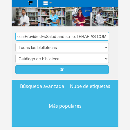
Biblioteca
Central
EsSalud
Ir
Búsqueda avanzada
Nube de etiquetas
Más populares