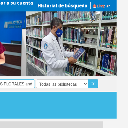
sar a su cuenta
Historial de búsqueda
Limpiar
Ir