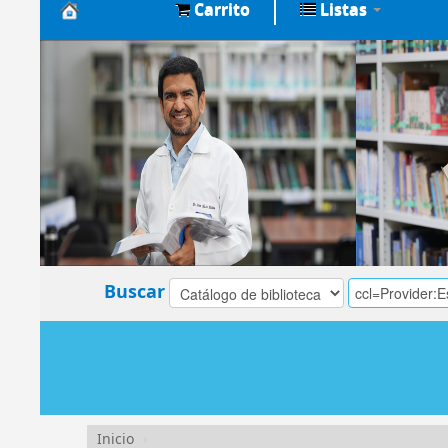
Carrito
Listas
Biblioteca
Central
EsSalud
Buscar
Inicio
›