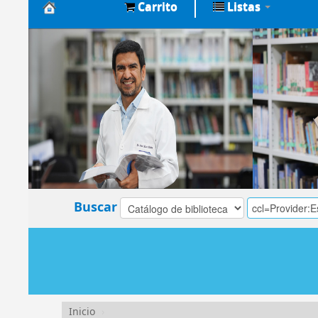
Carrito
Listas
Biblioteca
Central
EsSalud
Buscar
Inicio
›