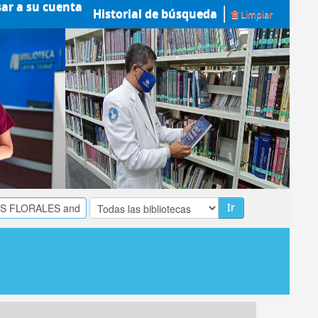
sar a su cuenta
Historial de búsqueda
Limpiar
Ir