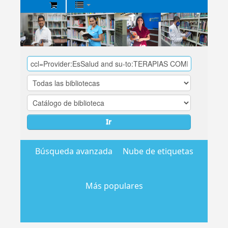
Biblioteca
Central
EsSalud
Ir
Búsqueda avanzada
Nube de etiquetas
Más populares