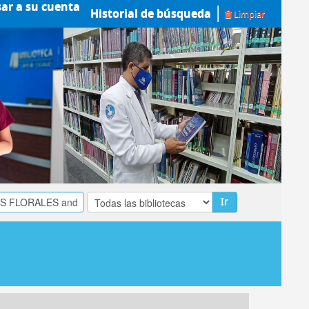
sar a su cuenta
Historial de búsqueda
Limpiar
Ir