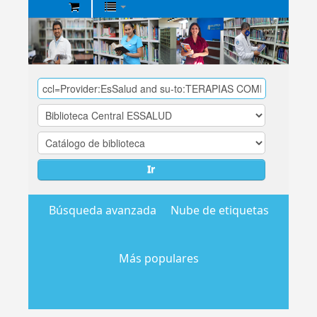
Biblioteca
Central
EsSalud
Ir
Búsqueda avanzada
Nube de etiquetas
Más populares