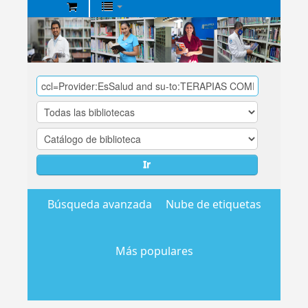
Biblioteca
Central
EsSalud
Ir
Búsqueda avanzada
Nube de etiquetas
Más populares