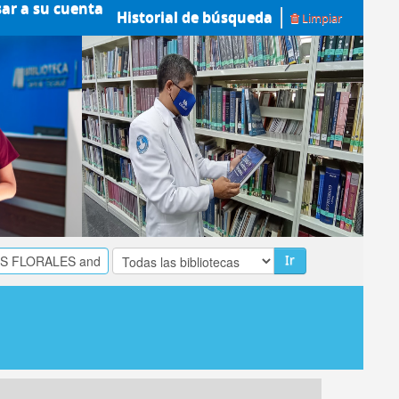
sar a su cuenta
Historial de búsqueda
Limpiar
Ir