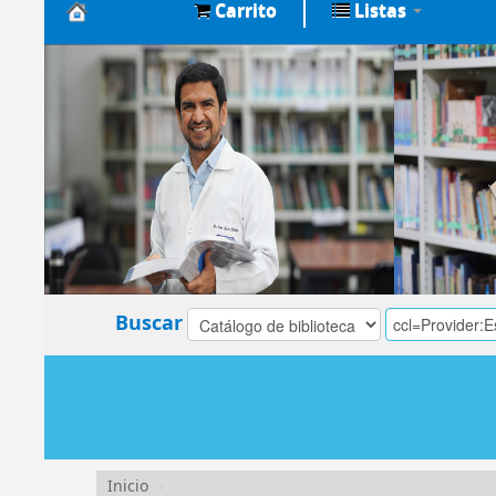
Carrito
Listas
Biblioteca
Central
EsSalud
Buscar
Inicio
›