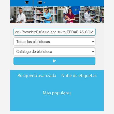
Biblioteca
Central
EsSalud
Ir
Búsqueda avanzada
Nube de etiquetas
Más populares