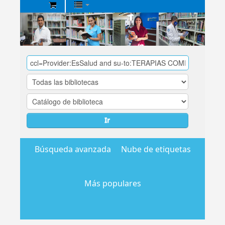
Biblioteca
Central
EsSalud
Ir
Búsqueda avanzada
Nube de etiquetas
Más populares