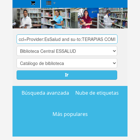
Biblioteca
Central
EsSalud
Ir
Búsqueda avanzada
Nube de etiquetas
Más populares