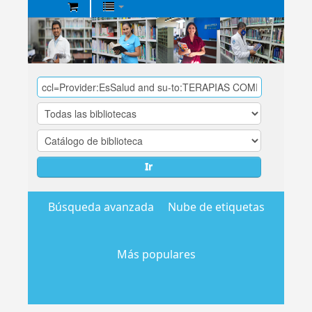
Biblioteca
Central
EsSalud
Ir
Búsqueda avanzada
Nube de etiquetas
Más populares