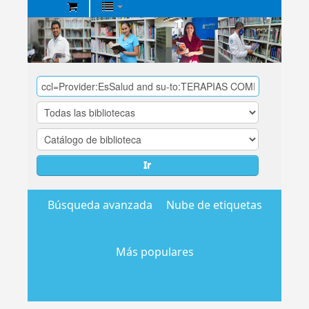
Biblioteca
Central
EsSalud
Ir
Búsqueda avanzada
Nube de etiquetas
Más populares