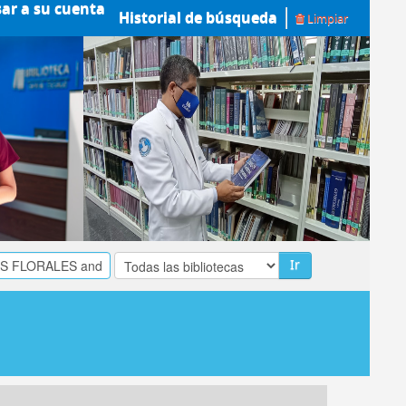
sar a su cuenta
Historial de búsqueda
Limpiar
Ir