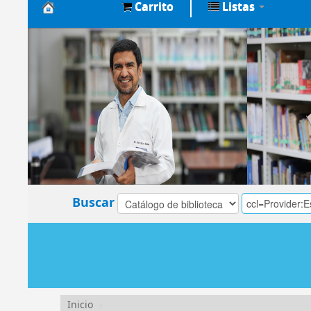
Carrito
Listas
Biblioteca
Central
EsSalud
Buscar
Inicio
›