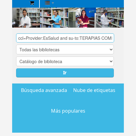
Biblioteca
Central
EsSalud
Ir
Búsqueda avanzada
Nube de etiquetas
Más populares