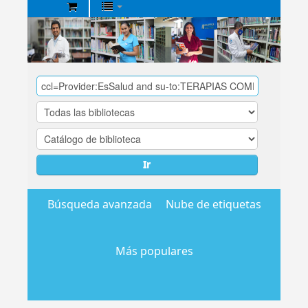
Biblioteca
Central
EsSalud
Ir
Búsqueda avanzada
Nube de etiquetas
Más populares