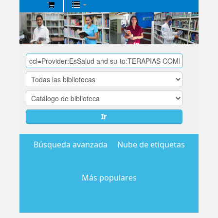
Biblioteca
Central
EsSalud
Ir
Búsqueda avanzada
Nube de etiquetas
Más populares