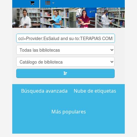
Biblioteca
Central
EsSalud
Ir
Búsqueda avanzada
Nube de etiquetas
Más populares