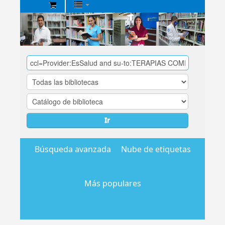
Biblioteca
Central
EsSalud
Ir
Búsqueda avanzada
Nube de etiquetas
Más populares