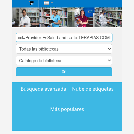
Biblioteca
Central
EsSalud
Ir
Búsqueda avanzada
Nube de etiquetas
Más populares