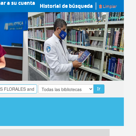
sar a su cuenta
Historial de búsqueda
Limpiar
Ir