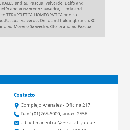
RALES and au:Pascual Valverde, Delfo and
 Delfo and au:Moreno Saavedra, Gloria and
su-to:TERAPÉUTICA HOMEOPÁTICA and su-
Pascual Valverde, Delfo and holdingbranch:BC
d au:Moreno Saavedra, Gloria and au:Pascual
Contacto
Complejo Arenales - Oficina 217
Telef:(01)265-6000, anexo 2556
bibliotecacentral@essalud.gob.pe