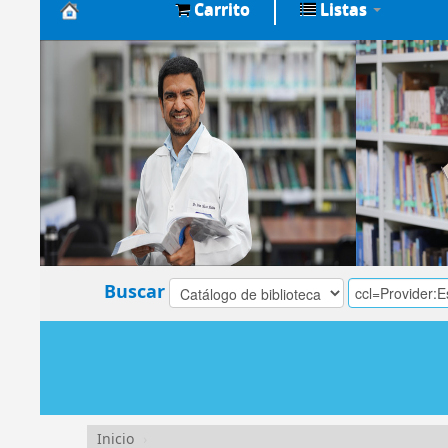
Carrito
Listas
Biblioteca
Central
EsSalud
Buscar
Inicio
›