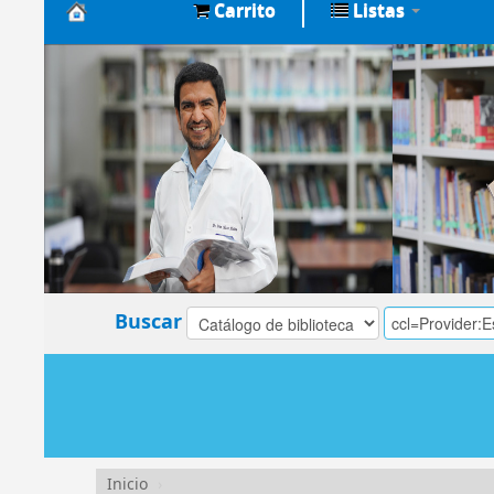
Carrito
Listas
Biblioteca
Central
EsSalud
Buscar
Inicio
›