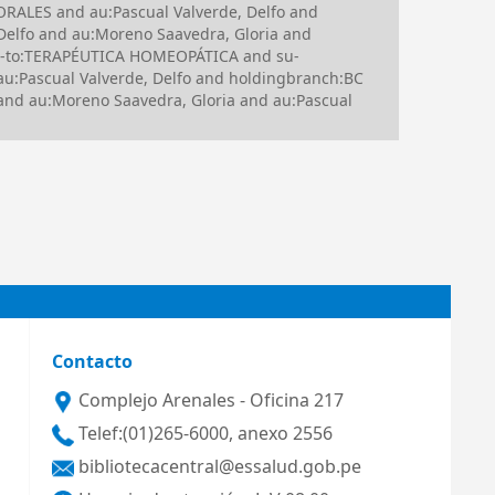
RALES and au:Pascual Valverde, Delfo and
 Delfo and au:Moreno Saavedra, Gloria and
su-to:TERAPÉUTICA HOMEOPÁTICA and su-
Pascual Valverde, Delfo and holdingbranch:BC
d au:Moreno Saavedra, Gloria and au:Pascual
Contacto
Complejo Arenales - Oficina 217
Telef:(01)265-6000, anexo 2556
bibliotecacentral@essalud.gob.pe