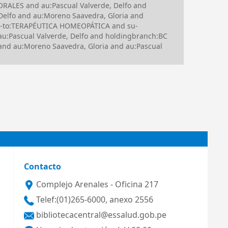
RALES and au:Pascual Valverde, Delfo and
 Delfo and au:Moreno Saavedra, Gloria and
su-to:TERAPÉUTICA HOMEOPÁTICA and su-
Pascual Valverde, Delfo and holdingbranch:BC
d au:Moreno Saavedra, Gloria and au:Pascual
Contacto
Complejo Arenales - Oficina 217
Telef:(01)265-6000, anexo 2556
bibliotecacentral@essalud.gob.pe