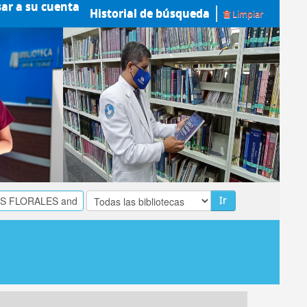
sar a su cuenta
Historial de búsqueda
Limpiar
Ir