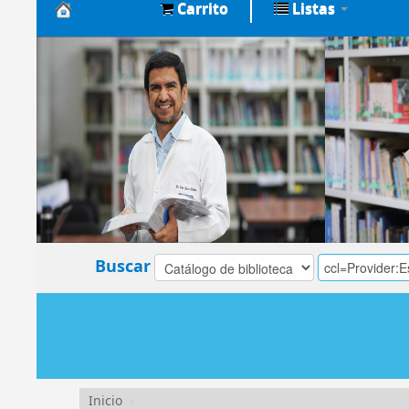
Carrito
Listas
Biblioteca
Central
EsSalud
Buscar
Inicio
›