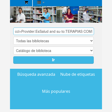
Biblioteca
Central
EsSalud
Ir
Búsqueda avanzada
Nube de etiquetas
Más populares