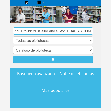
Biblioteca
Central
EsSalud
Ir
Búsqueda avanzada
Nube de etiquetas
Más populares