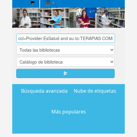
Biblioteca
Central
EsSalud
Ir
Búsqueda avanzada
Nube de etiquetas
Más populares