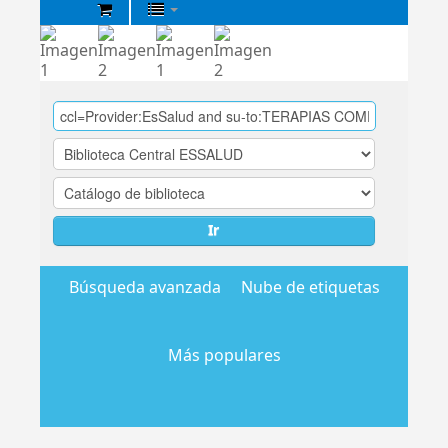
Biblioteca
Central
EsSalud
Ir
Búsqueda avanzada
Nube de etiquetas
Más populares