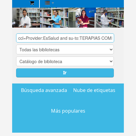
Biblioteca
Central
EsSalud
Ir
Búsqueda avanzada
Nube de etiquetas
Más populares