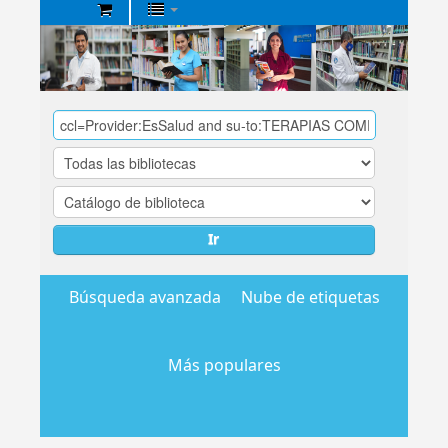
Biblioteca
Central
EsSalud
Ir
Búsqueda avanzada
Nube de etiquetas
Más populares