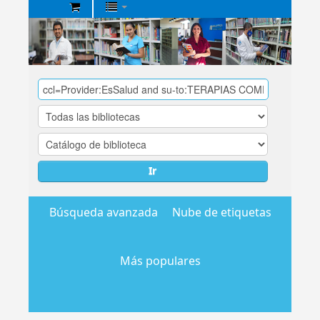
Biblioteca
Central
EsSalud
Ir
Búsqueda avanzada
Nube de etiquetas
Más populares