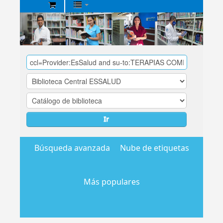
Biblioteca
Central
EsSalud
Ir
Búsqueda avanzada
Nube de etiquetas
Más populares