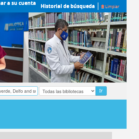
sar a su cuenta
Historial de búsqueda
Limpiar
Ir