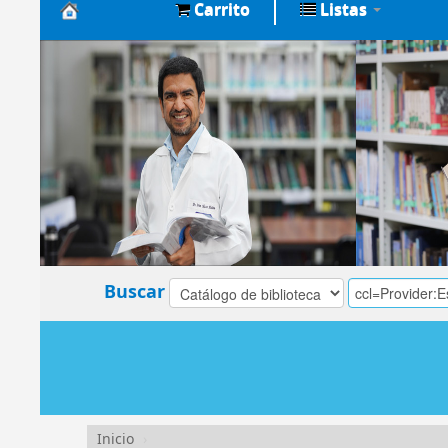
Carrito
Listas
Biblioteca
Central
EsSalud
Buscar
Inicio
›