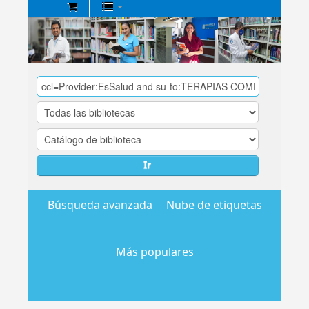
Biblioteca
Central
EsSalud
Ir
Búsqueda avanzada
Nube de etiquetas
Más populares