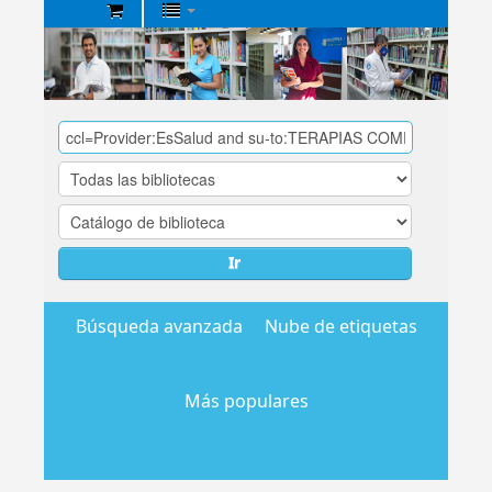
Biblioteca
Central
EsSalud
Ir
Búsqueda avanzada
Nube de etiquetas
Más populares