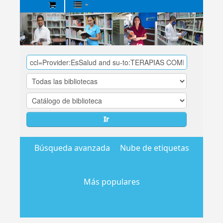
Biblioteca
Central
EsSalud
Ir
Búsqueda avanzada
Nube de etiquetas
Más populares