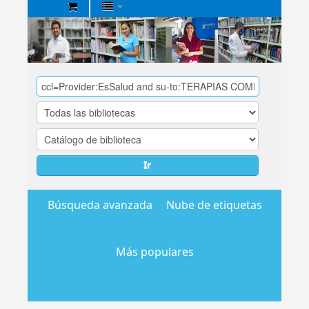
Biblioteca
Central
EsSalud
Ir
Búsqueda avanzada
Nube de etiquetas
Más populares