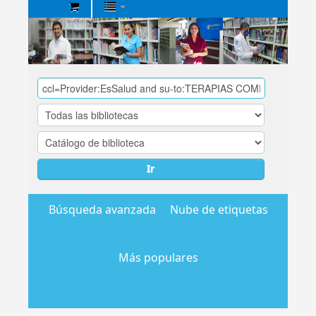
Biblioteca
Central
EsSalud
Ir
Búsqueda avanzada
Nube de etiquetas
Más populares