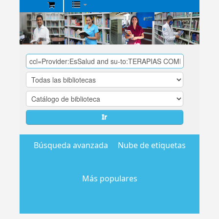
Biblioteca
Central
EsSalud
Ir
Búsqueda avanzada
Nube de etiquetas
Más populares