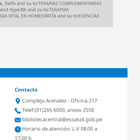
rde, Delfo and su-to:TERAPIAS COMPLEMENTARIAS
nd itype:BK and su-to:TERAPIAS
IA VITAL EN HOMEOPATÍA and su-to:ESENCIAS
Contacto
Complejo Arenales - Oficina 217
Telef:(01)265-6000, anexo 2556
bibliotecacentral@essalud.gob.pe
Horario de atención: L-V 08:00 a
17:00 h