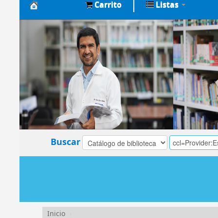
Carrito
Listas
Biblioteca
Central
EsSalud
Buscar
Inicio
›